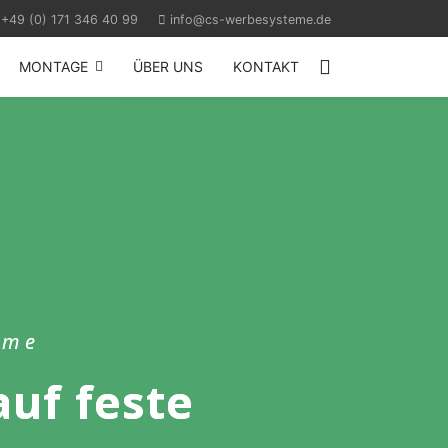
+49 (0) 171 346 40 99
info@cs-werbesysteme.de
MONTAGE
ÜBER UNS
KONTAKT
eme
uf feste